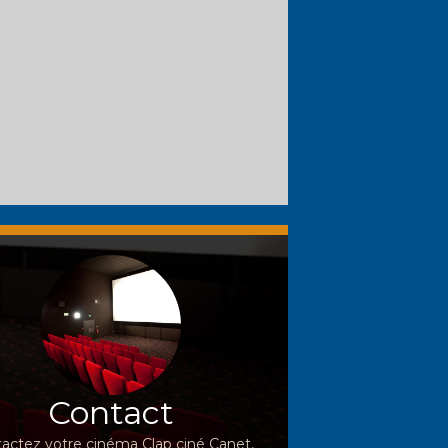
Contact
actez votre cinéma Clap ciné Canet,