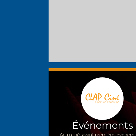
Événements
Actu ciné, avant première, évèneme