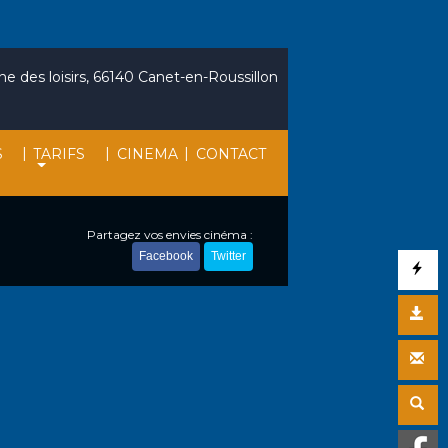
e des loisirs, 66140 Canet-en-Roussillon
|
|
|
S
TARIFS
CINEMA
CONTACT
Partagez vos envies cinéma :
Facebook
Twitter