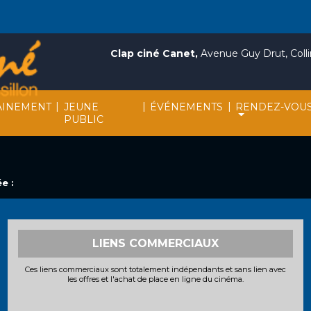
Clap ciné Canet,
Avenue Guy Drut, Collin
|
|
|
INEMENT
JEUNE
ÉVÉNEMENTS
RENDEZ-VOU
PUBLIC
e :
LIENS COMMERCIAUX
Ces liens commerciaux sont totalement indépendants et sans lien avec
les offres et l'achat de place en ligne du cinéma.