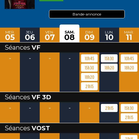
Bande-annonce
MER.
JEU.
VEN.
SAM.
DIM.
LUN.
MAR.
05
06
07
08
09
10
11
Séances
VF
-
-
-
-
10h45
15h30
10h45
15h30
18h20
18h20
18h20
21h15
Séances
VF 3D
-
-
-
-
-
21h15
15h30
21h15
Séances
VOST
-
-
-
-
-
-
21h15