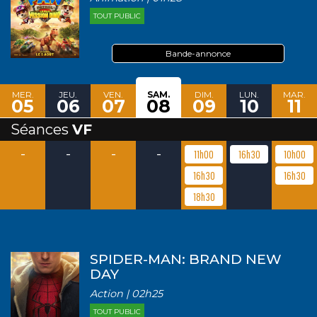
TOUT PUBLIC
Bande-annonce
MER.
JEU.
VEN.
SAM.
DIM.
LUN.
MAR.
05
06
07
08
09
10
11
Séances
VF
-
-
-
-
11h00
16h30
10h00
16h30
16h30
18h30
SPIDER-MAN: BRAND NEW
DAY
Action | 02h25
TOUT PUBLIC