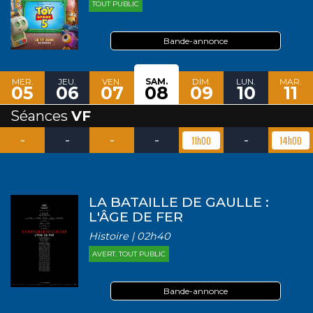
TOUT PUBLIC
Bande-annonce
MER.
JEU.
VEN.
SAM.
DIM.
LUN.
MAR.
05
06
07
08
09
10
11
Séances
VF
-
-
-
-
-
11h00
14h00
LA BATAILLE DE GAULLE :
L'ÂGE DE FER
Histoire | 02h40
AVERT. TOUT PUBLIC
Bande-annonce