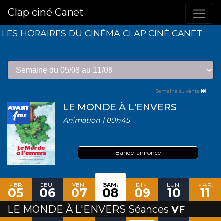
Clap ciné Canet
LES HORAIRES DU CINÉMA CLAP CINÉ CANET
Semaine suivante
LE MONDE À L'ENVERS
Animation | 00h45
Bande-annonce
MER.
JEU.
VEN.
SAM.
DIM.
LUN.
MAR.
05
06
07
08
09
10
11
LE MONDE À L'ENVERS Séances
VF