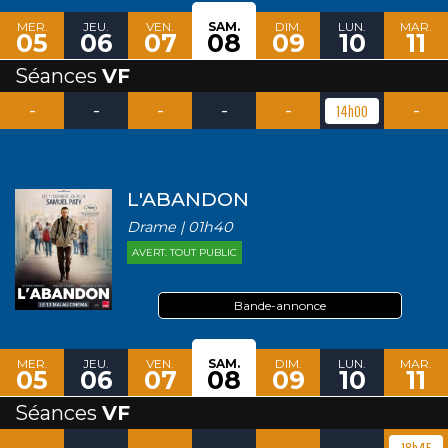
MER.
JEU.
VEN.
SAM.
DIM.
LUN.
MAR.
05
06
07
08
09
10
11
Séances
VF
-
-
-
-
-
-
14h00
L'ABANDON
Drame | 01h40
AVERT. TOUT PUBLIC
Bande-annonce
MER.
JEU.
VEN.
SAM.
DIM.
LUN.
MAR.
05
06
07
08
09
10
11
Séances
VF
-
-
-
-
-
-
18h45