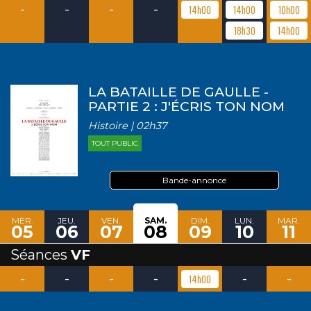
-
-
-
-
14h00
14h00
10h00
18h30
14h00
LA BATAILLE DE GAULLE -
PARTIE 2 : J'ÉCRIS TON NOM
Histoire | 02h37
TOUT PUBLIC
Bande-annonce
MER.
JEU.
VEN.
SAM.
DIM.
LUN.
MAR.
05
06
07
08
09
10
11
Séances
VF
-
-
-
-
-
-
14h00