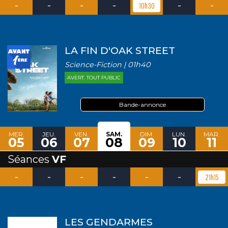
-
-
-
-
-
-
10h30
LA FIN D'OAK STREET
Science-Fiction | 01h40
AVERT. TOUT PUBLIC
Bande-annonce
MER.
JEU.
VEN.
SAM.
DIM.
LUN.
MAR.
05
06
07
08
09
10
11
Séances
VF
-
-
-
-
-
-
21h15
LES GENDARMES