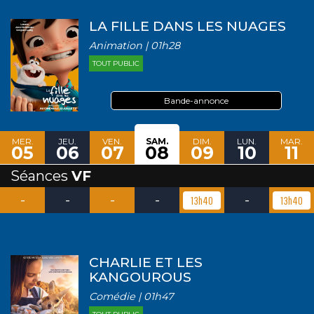
LA FILLE DANS LES NUAGES
Animation | 01h28
TOUT PUBLIC
Bande-annonce
MER.
JEU.
VEN.
SAM.
DIM.
LUN.
MAR.
05
06
07
08
09
10
11
Séances
VF
-
-
-
-
-
13h40
13h40
CHARLIE ET LES
KANGOUROUS
Comédie | 01h47