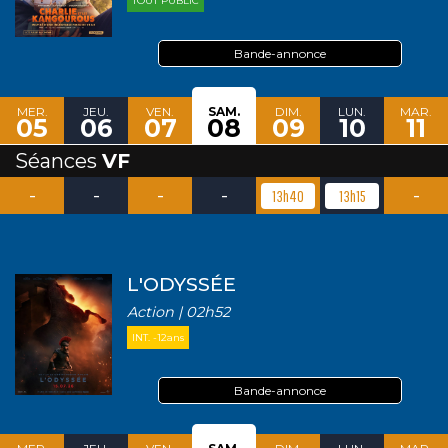
TOUT PUBLIC
Bande-annonce
MER.
JEU.
VEN.
SAM.
DIM.
LUN.
MAR.
05
06
07
08
09
10
11
Séances
VF
-
-
-
-
-
13h40
13h15
L'ODYSSÉE
Action | 02h52
INT. -12ans
Bande-annonce