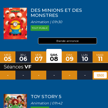
DES MINIONS ET DES
MONSTRES
Animation | 01h30
TOUT PUBLIC
Bande-annonce
MER.
JEU.
VEN.
SAM.
DIM.
LUN.
MAR.
05
06
07
08
09
10
11
Séances
VF
-
-
-
-
-
-
10h00
TOY STORY 5
Animation | 01h42