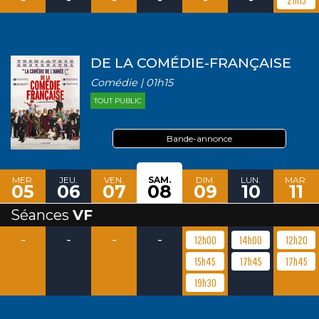
DE LA COMÉDIE-FRANÇAISE
Comédie | 01h15
TOUT PUBLIC
Bande-annonce
MER.
JEU.
VEN.
SAM.
DIM.
LUN.
MAR.
05
06
07
08
09
10
11
Séances
VF
-
-
-
-
12h00
14h00
12h20
15h45
17h45
17h45
19h30