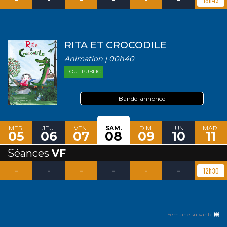
RITA ET CROCODILE
Animation | 00h40
TOUT PUBLIC
Bande-annonce
MER.
JEU.
VEN.
SAM.
DIM.
LUN.
MAR.
05
06
07
08
09
10
11
Séances
VF
-
-
-
-
-
-
12h30
Semaine suivante