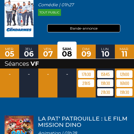
Comédie | 01h27
TOUT PUBLIC
Bande-annonce
MER.
JEU.
VEN.
SAM.
DIM.
LUN.
MAR.
05
06
07
08
09
10
11
Séances
VF
-
-
-
-
17h30
15h45
12h00
21h15
19h30
16h00
21h30
19h30
LA PAT' PATROUILLE : LE FILM
MISSION DINO
Animation | 01h28