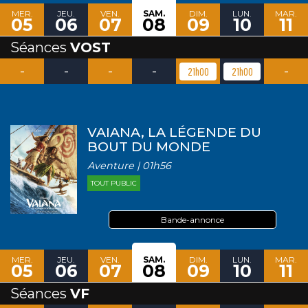
MER.
JEU.
VEN.
SAM.
DIM.
LUN.
MAR.
05
06
07
08
09
10
11
Séances
VOST
-
-
-
-
-
21h00
21h00
VAIANA, LA LÉGENDE DU
BOUT DU MONDE
Aventure | 01h56
TOUT PUBLIC
Bande-annonce
MER.
JEU.
VEN.
SAM.
DIM.
LUN.
MAR.
05
06
07
08
09
10
11
Séances
VF