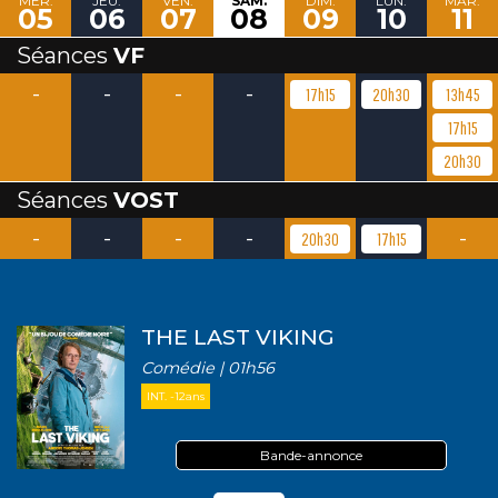
MER.
JEU.
VEN.
SAM.
DIM.
LUN.
MAR.
05
06
07
08
09
10
11
Séances
VF
-
-
-
-
17h15
20h30
13h45
17h15
20h30
Séances
VOST
-
-
-
-
-
20h30
17h15
THE LAST VIKING
Comédie | 01h56
INT. -12ans
Bande-annonce