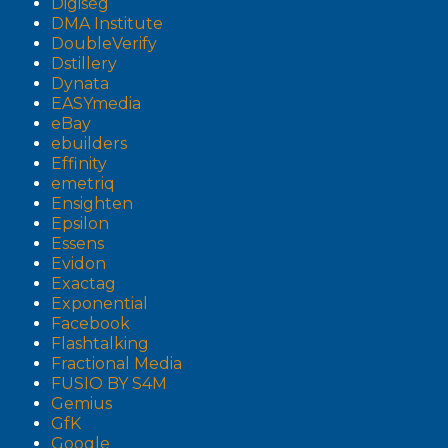
Digiseg
DMA Institute
DoubleVerify
Dstillery
Dynata
EASYmedia
eBay
ebuilders
Effinity
emetriq
Ensighten
Epsilon
Essens
Evidon
Exactag
Exponential
Facebook
Flashtalking
Fractional Media
FUSIO BY S4M
Gemius
GfK
Google