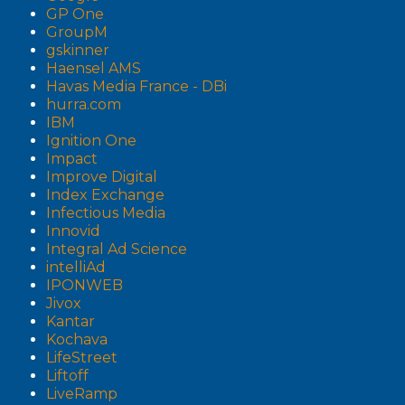
GP One
GroupM
gskinner
Haensel AMS
Havas Media France - DBi
hurra.com
IBM
Ignition One
Impact
Improve Digital
Index Exchange
Infectious Media
Innovid
Integral Ad Science
intelliAd
IPONWEB
Jivox
Kantar
Kochava
LifeStreet
Liftoff
LiveRamp