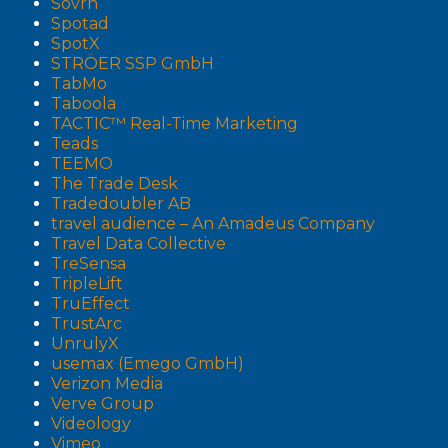
Sovrn
Spotad
SpotX
STRÖER SSP GmbH
TabMo
Taboola
TACTIC™ Real-Time Marketing
Teads
TEEMO
The Trade Desk
Tradedoubler AB
travel audience – An Amadeus Company
Travel Data Collective
TreSensa
TripleLift
TruEffect
TrustArc
UnrulyX
usemax (Emego GmbH)
Verizon Media
Verve Group
Videology
Vimeo