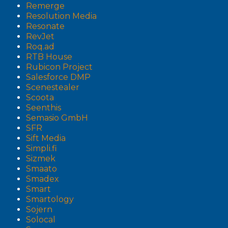
Remerge
Resolution Media
Resonate
RevJet
Roq.ad
RTB House
Rubicon Project
Salesforce DMP
Scenestealer
Scoota
Seenthis
Semasio GmbH
SFR
Sift Media
Simpli.fi
Sizmek
Smaato
Smadex
Smart
Smartology
Sojern
Solocal