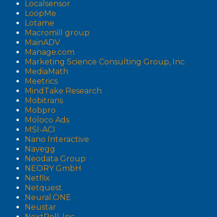
Localsensor
LoopMe
Lotame
Macromill group
MainADV
Manage.com
Marketing Science Consulting Group, Inc.
MediaMath
Meetrics
MindTake Research
Mobitrans
Mobpro
Moloco Ads
MSI-ACI
Nano Interactive
Navegg
Neodata Group
NEORY GmbH
Netflix
Netquest
Neural.ONE
Neustar
NextRoll, Inc.