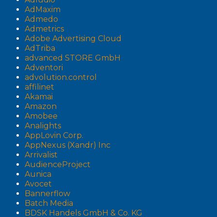
AdMaxim
Admedo
Admetrics
Adobe Advertising Cloud
AdTriba
advanced STORE GmbH
Adventori
advolution.control
affilinet
Akamai
Amazon
Amobee
Analights
AppLovin Corp.
AppNexus (Xandr) Inc
Arrivalist
AudienceProject
Aunica
Avocet
Bannerflow
Batch Media
BDSK Handels GmbH & Co. KG