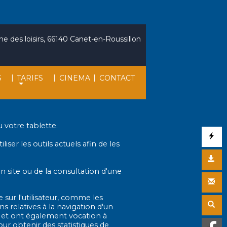
e des loisirs, 66140 Canet-en-Roussillon
|
|
|
S
TARIFS
CINEMA
CONTACT
 votre tablette.
 les outils actuels afin de les
n site ou de la consultation d'une
 sur l'utilisateur, comme les
s relatives à la navigation d'un
te, et ont également vocation à
ur obtenir des statistiques de