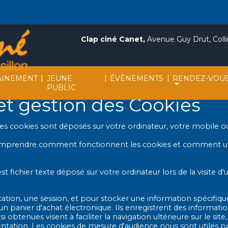
Clap ciné Canet,
Avenue Guy Drut, Collin
|
|
|
INEMENT
JEUNE
ÉVÉNEMENTS
RENDEZ-VOU
PUBLIC
 et gestion des Cookies
 des cookies sont déposés sur votre ordinateur, votre mobile ou
rendre comment fonctionnent les cookies et comment utiliser
fichier texte déposé sur votre ordinateur lors de la visite d'u
ication, une session, et pour stocker une information spécifique
n panier d'achat électronique. Ils enregistrent des information
i obtenues visent à faciliter la navigation ultérieure sur le si
tation. Les cookies de mesure d'audience nous sont utiles po