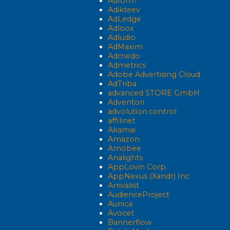
Adform
Adikteev
AdLedge
Adloox
Adludio
AdMaxim
Admedo
Admetrics
Adobe Advertising Cloud
AdTriba
advanced STORE GmbH
Adventori
advolution.control
affilinet
Akamai
Amazon
Amobee
Analights
AppLovin Corp.
AppNexus (Xandr) Inc
Arrivalist
AudienceProject
Aunica
Avocet
Bannerflow