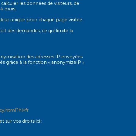
 calculer les données de visiteurs, de
14 mois.
aleur unique pour chaque page visitée.
ébit des demandes, ce qui limite la
onymisation des adresses IP envoyées
cés grâce à la fonction « anonymizeIP »
acy.html?hl=fr
sur vos droits ici :