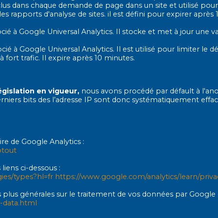
 inclus dans chaque demande de page dans un site et utilisé pour
 rapports d'analyse de sites. il est défini pour expirer après 
ié à Google Universal Analytics. Il stocke et met à jour une v
é à Google Universal Analytics. Il est utilisé pour limiter le d
 fort trafic. Il expire après 10 minutes.
gislation en vigueur,
nous avons procédé par défault à l'an
derniers bits des l’adresse IP sont donc systématiquement effa
ire de Google Analytics :
ptout
liens ci-dessous :
ies/types?hl=fr https://www.google.com/analytics/learn/priv
lus générales sur le traitement de vos données par Google et 
r-data.html