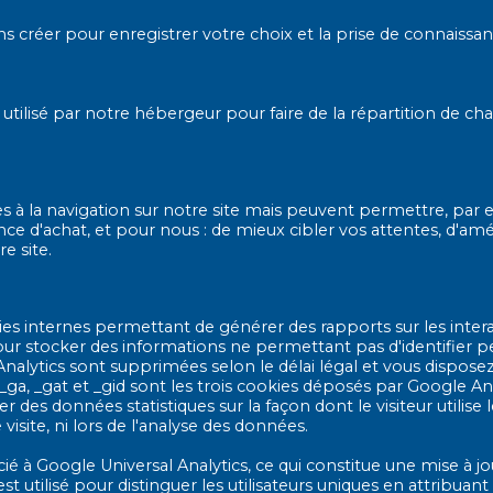
 créer pour enregistrer votre choix et la prise de connaissa
tilisé par notre hébergeur pour faire de la répartition de cha
 à la navigation sur notre site mais peuvent permettre, par ex
ce d'achat, et pour nous : de mieux cibler vos attentes, d'amé
e site.
ies internes permettant de générer des rapports sur les interac
our stocker des informations ne permettant pas d'identifier p
lytics sont supprimées selon le délai légal et vous disposez d
a, _gat et _gid sont les trois cookies déposés par Google Analy
r des données statistiques sur la façon dont le visiteur utilise
e visite, ni lors de l'analyse des données.
é à Google Universal Analytics, ce qui constitue une mise à jo
 est utilisé pour distinguer les utilisateurs uniques en attrib