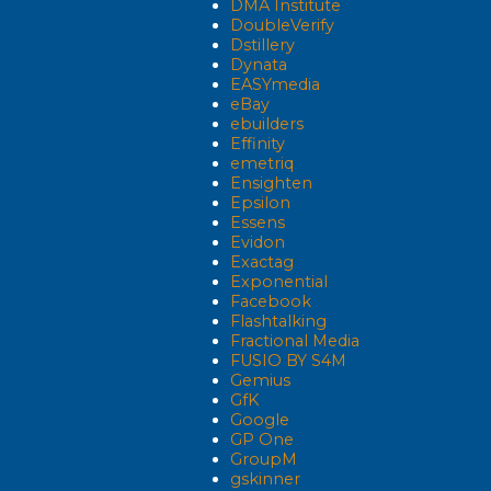
DMA Institute
DoubleVerify
Dstillery
Dynata
EASYmedia
eBay
ebuilders
Effinity
emetriq
Ensighten
Epsilon
Essens
Evidon
Exactag
Exponential
Facebook
Flashtalking
Fractional Media
FUSIO BY S4M
Gemius
GfK
Google
GP One
GroupM
gskinner