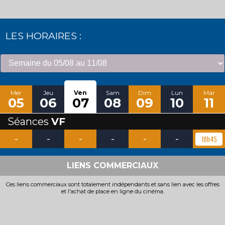
LES HORAIRES :
Mer
Jeu
Ven
Sam
Dim
Lun
Mar
05
06
07
08
09
10
11
Séances
VF
-
-
-
-
-
-
18h45
LIENS COMMERCIAUX
Ces liens commerciaux sont totalement indépendants et sans lien avec les offres
et l'achat de place en ligne du cinéma.