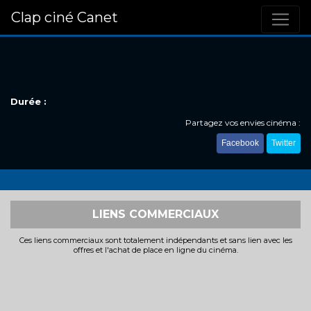
Clap ciné Canet
Durée :
Partagez vos envies cinéma :
Facebook
Twitter
LIENS COMMERCIAUX
Ces liens commerciaux sont totalement indépendants et sans lien avec les
offres et l'achat de place en ligne du cinéma.