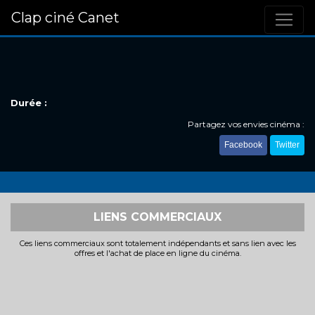
Clap ciné Canet
Durée :
Partagez vos envies cinéma :
Facebook
Twitter
LIENS COMMERCIAUX
Ces liens commerciaux sont totalement indépendants et sans lien avec les
offres et l'achat de place en ligne du cinéma.