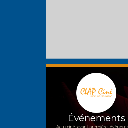
Événements
Actu ciné, avant première, évèneme