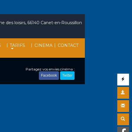
e des loisirs, 66140 Canet-en-Roussillon
|
|
|
S
TARIFS
CINEMA
CONTACT
Partagez vos envies cinéma :
Facebook
Twitter