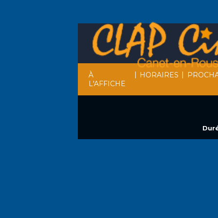
|
|
À
HORAIRES
PROCHA
L'AFFICHE
Duré