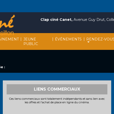
Clap ciné Canet,
Avenue Guy Drut, Collin
|
|
|
INEMENT
JEUNE
ÉVÉNEMENTS
RENDEZ-VOU
PUBLIC
e :
LIENS COMMERCIAUX
Ces liens commerciaux sont totalement indépendants et sans lien avec
les offres et l'achat de place en ligne du cinéma.