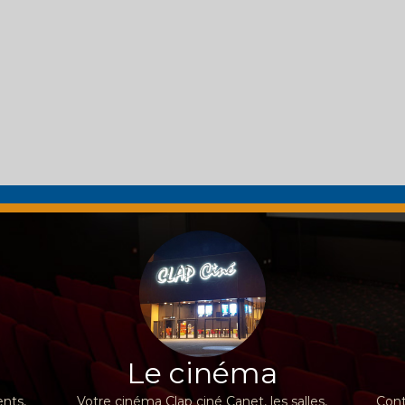
Le cinéma
nts,
Votre cinéma Clap ciné Canet, les salles,
Cont