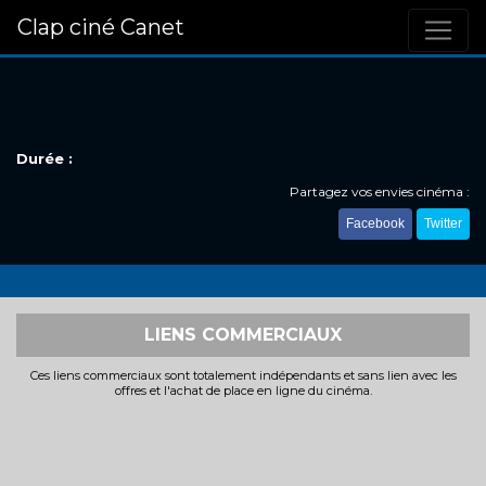
Clap ciné Canet
Durée :
Partagez vos envies cinéma :
Facebook
Twitter
LIENS COMMERCIAUX
Ces liens commerciaux sont totalement indépendants et sans lien avec les
offres et l'achat de place en ligne du cinéma.