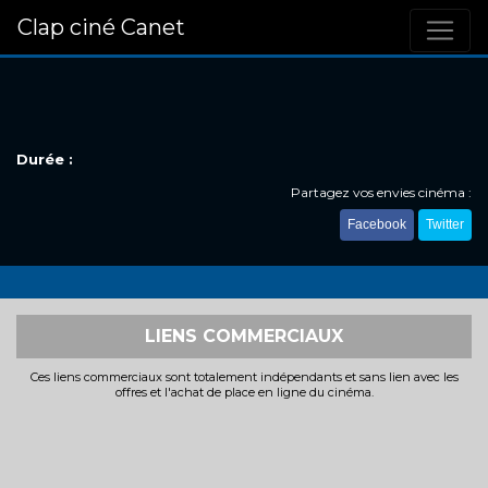
Clap ciné Canet
Durée :
Partagez vos envies cinéma :
Facebook
Twitter
LIENS COMMERCIAUX
Ces liens commerciaux sont totalement indépendants et sans lien avec les
offres et l'achat de place en ligne du cinéma.