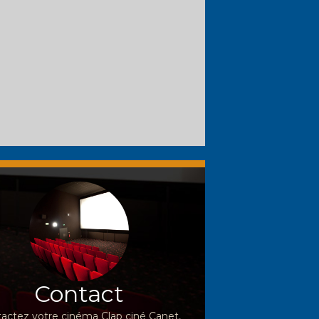
Contact
actez votre cinéma Clap ciné Canet,