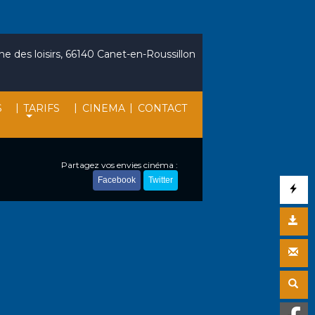
e des loisirs, 66140 Canet-en-Roussillon
|
|
|
S
TARIFS
CINEMA
CONTACT
Partagez vos envies cinéma :
Facebook
Twitter