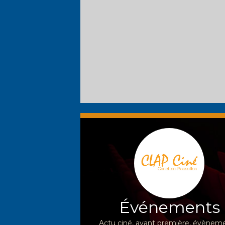
Événements
Actu ciné, avant première, évèneme