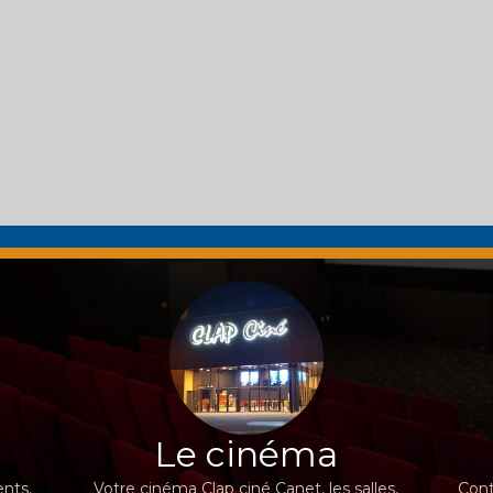
Le cinéma
nts,
Votre cinéma Clap ciné Canet, les salles,
Cont