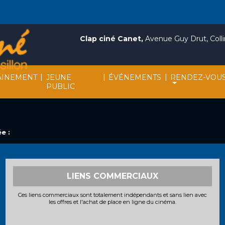
Clap ciné Canet,
Avenue Guy Drut, Collin
|
|
|
INEMENT
JEUNE
ÉVÉNEMENTS
RENDEZ-VOU
PUBLIC
e :
LIENS COMMERCIAUX
Ces liens commerciaux sont totalement indépendants et sans lien avec
les offres et l'achat de place en ligne du cinéma.