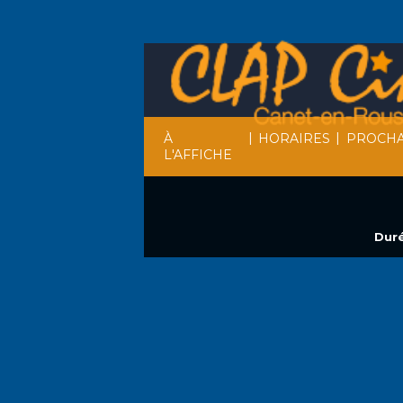
|
|
À
HORAIRES
PROCHA
L'AFFICHE
Duré