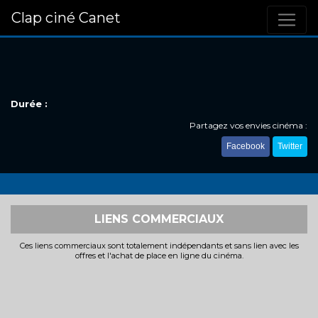
Clap ciné Canet
Durée :
Partagez vos envies cinéma :
Facebook
Twitter
LIENS COMMERCIAUX
Ces liens commerciaux sont totalement indépendants et sans lien avec les
offres et l'achat de place en ligne du cinéma.