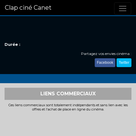
Clap ciné Canet
Durée :
Partagez vos envies cinéma :
Facebook
Twitter
LIENS COMMERCIAUX
Ces liens commerciaux sont totalement indépendants et sans lien avec les
offres et l'achat de place en ligne du cinéma.