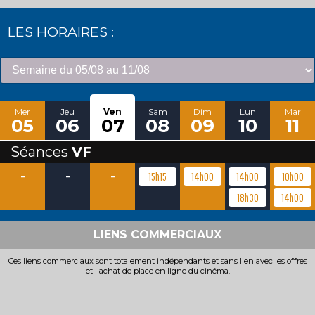
LES HORAIRES :
Mer
Jeu
Ven
Sam
Dim
Lun
Mar
05
06
07
08
09
10
11
Séances
VF
-
-
-
15h15
14h00
14h00
10h00
18h30
14h00
LIENS COMMERCIAUX
Ces liens commerciaux sont totalement indépendants et sans lien avec les offres
et l'achat de place en ligne du cinéma.