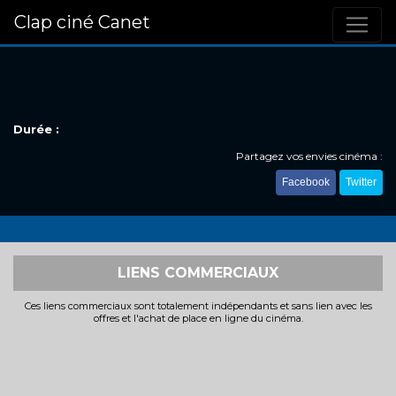
Clap ciné Canet
Durée :
Partagez vos envies cinéma :
Facebook
Twitter
LIENS COMMERCIAUX
Ces liens commerciaux sont totalement indépendants et sans lien avec les
offres et l'achat de place en ligne du cinéma.