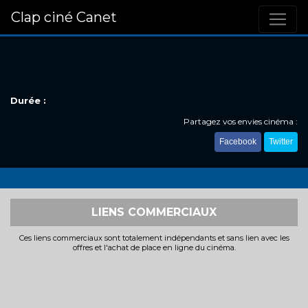
Clap ciné Canet
Durée :
Partagez vos envies cinéma :
Facebook
Twitter
LIENS COMMERCIAUX
Ces liens commerciaux sont totalement indépendants et sans lien avec les
offres et l'achat de place en ligne du cinéma.