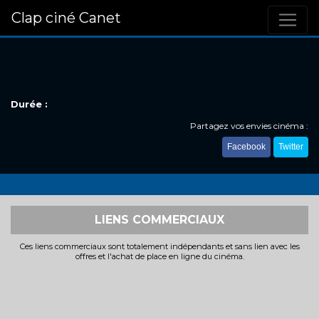
Clap ciné Canet
Durée :
Partagez vos envies cinéma :
Facebook
Twitter
LIENS COMMERCIAUX
Ces liens commerciaux sont totalement indépendants et sans lien avec les
offres et l'achat de place en ligne du cinéma.