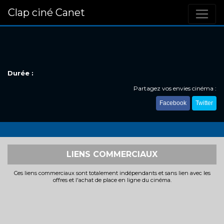
Clap ciné Canet
Durée :
Partagez vos envies cinéma :
Facebook
Twitter
LIENS COMMERCIAUX
Ces liens commerciaux sont totalement indépendants et sans lien avec les
offres et l'achat de place en ligne du cinéma.