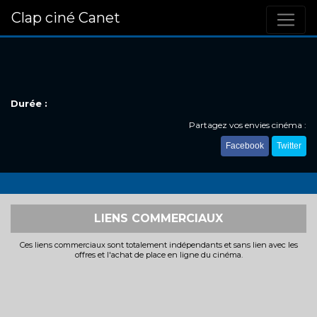
Clap ciné Canet
Durée :
Partagez vos envies cinéma :
Facebook
Twitter
LIENS COMMERCIAUX
Ces liens commerciaux sont totalement indépendants et sans lien avec les
offres et l'achat de place en ligne du cinéma.