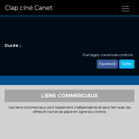
Clap ciné Canet
Durée :
Partagez vos envies cinéma :
Facebook
Twitter
LIENS COMMERCIAUX
Ces liens commerciaux sont totalement indépendants et sans lien avec les
offres et l'achat de place en ligne du cinéma.