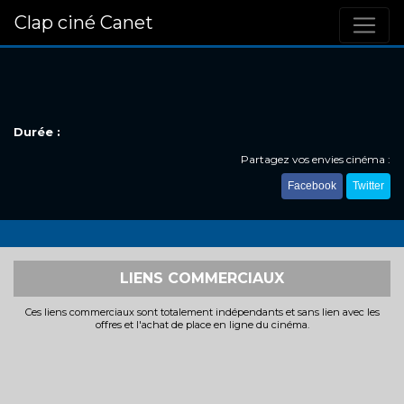
Clap ciné Canet
Durée :
Partagez vos envies cinéma :
Facebook
Twitter
LIENS COMMERCIAUX
Ces liens commerciaux sont totalement indépendants et sans lien avec les
offres et l'achat de place en ligne du cinéma.