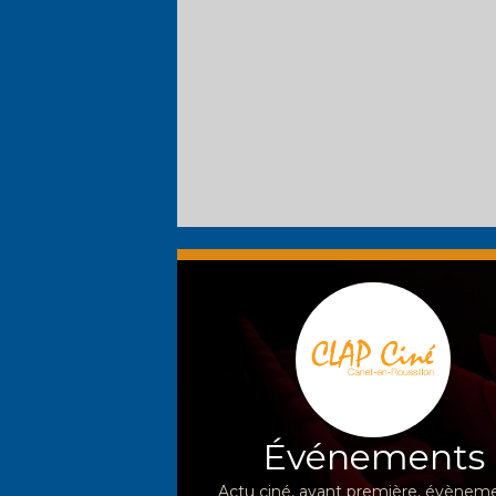
Événements
Actu ciné, avant première, évèneme