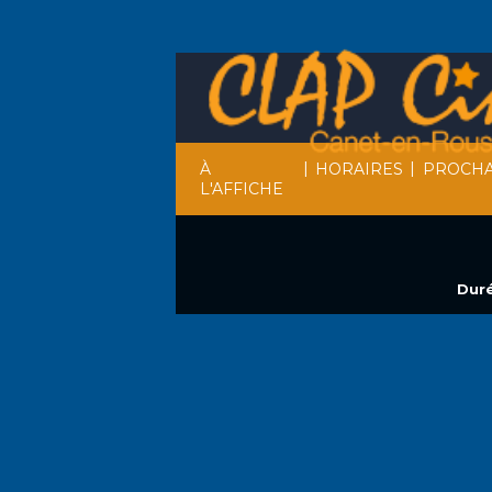
|
|
À
HORAIRES
PROCHA
L'AFFICHE
Duré