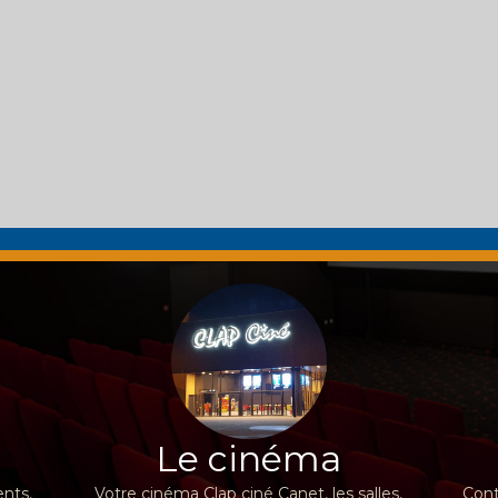
Le cinéma
nts,
Votre cinéma Clap ciné Canet, les salles,
Cont