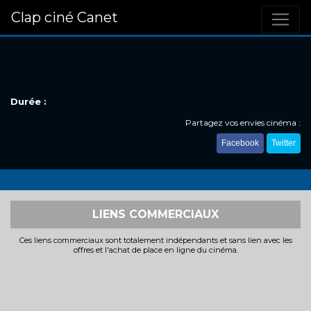
Clap ciné Canet
Durée :
Partagez vos envies cinéma :
Facebook
Twitter
LIENS COMMERCIAUX
Ces liens commerciaux sont totalement indépendants et sans lien avec les
offres et l'achat de place en ligne du cinéma.