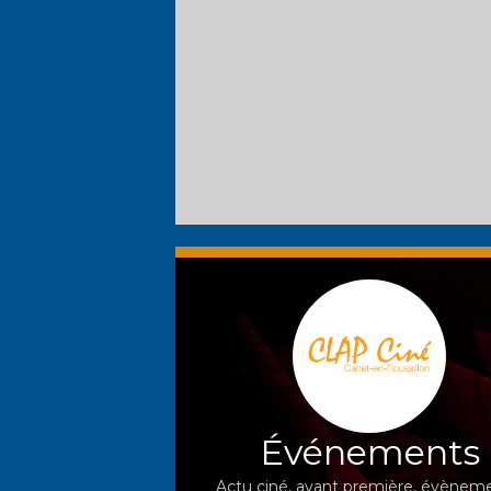
Événements
Actu ciné, avant première, évèneme