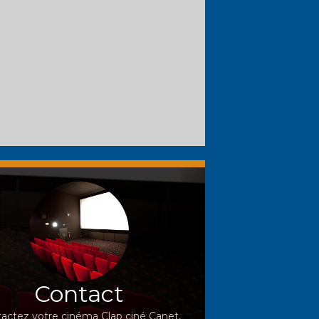
Contact
actez votre cinéma Clap ciné Canet,