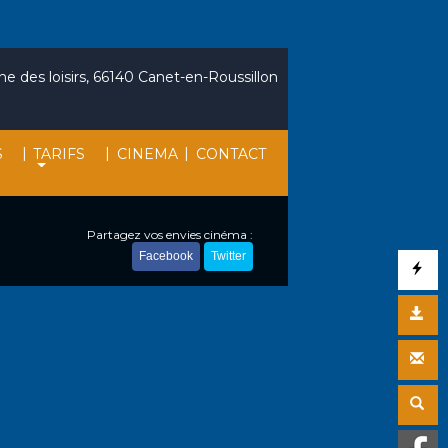
e des loisirs, 66140 Canet-en-Roussillon
|
|
|
S
TARIFS
CINEMA
CONTACT
Partagez vos envies cinéma :
Facebook
Twitter