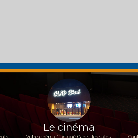
Le cinéma
nts,
Votre cinéma Clap ciné Canet, les salles,
Cont