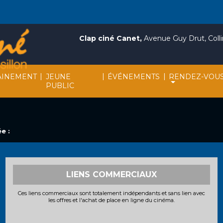
Clap ciné Canet,
Avenue Guy Drut, Collin
|
|
|
INEMENT
JEUNE
ÉVÉNEMENTS
RENDEZ-VOU
PUBLIC
e :
LIENS COMMERCIAUX
Ces liens commerciaux sont totalement indépendants et sans lien avec
les offres et l'achat de place en ligne du cinéma.