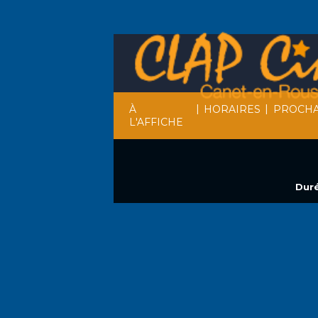
|
|
À
HORAIRES
PROCHA
L'AFFICHE
Duré