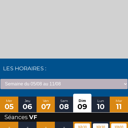
LES HORAIRES :
Mer
Jeu
Ven
Sam
Dim
Lun
Mar
05
06
07
08
09
10
11
Séances
VF
-
-
-
-
16h30
16h30
10h00