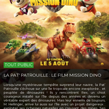
TOUT PUBLIC
LA PAT' PATROUILLE : LE FILM MISSION DINO
Lorsqu’une mystérieuse tempête surprend leur navire, la Pat’
Patrouille s’échoue sur une île tropicale encore inexplorée… et
peuplée de dinosaures ! Ils y rencontrent Rex, un chiot
courageux installé sur l’île depuis des années et devenu un
véritable expert des dinosaures. Mais leur ennemi de toujours,
M. Hellinger, arrive lui aussi sur l’île avec un projet dangereux :
exploiter ses richesses naturelles en creusant des mines. Ses