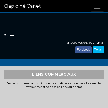
Clap ciné Canet
Durée :
Partagez vos envies cinéma :
Facebook
Twitter
LIENS COMMERCIAUX
Ces liens commerciaux sont totalement indépendants et sans lien avec les
offres et l'achat de place en ligne du cinéma.