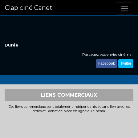
Clap ciné Canet
Durée :
Partagez vos envies cinéma :
Facebook
Twitter
LIENS COMMERCIAUX
Ces liens commerciaux sont totalement indépendants et sans lien avec les
offres et l'achat de place en ligne du cinéma.