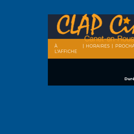
|
|
À
HORAIRES
PROCHA
L'AFFICHE
Duré