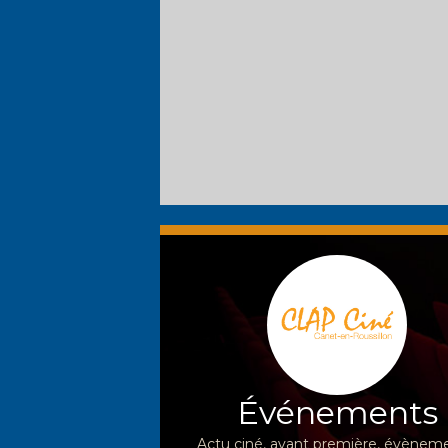
Événements
Actu ciné, avant première, évèneme