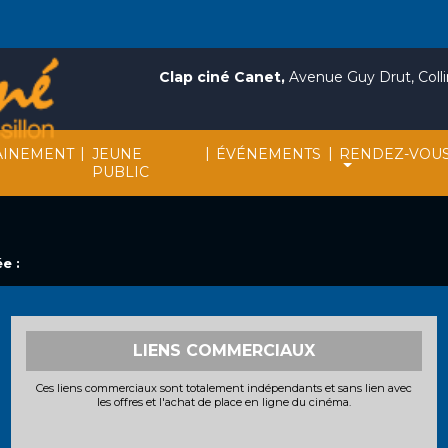
Clap ciné Canet,
Avenue Guy Drut, Collin
|
|
|
INEMENT
JEUNE
ÉVÉNEMENTS
RENDEZ-VOU
PUBLIC
e :
LIENS COMMERCIAUX
Ces liens commerciaux sont totalement indépendants et sans lien avec
les offres et l'achat de place en ligne du cinéma.