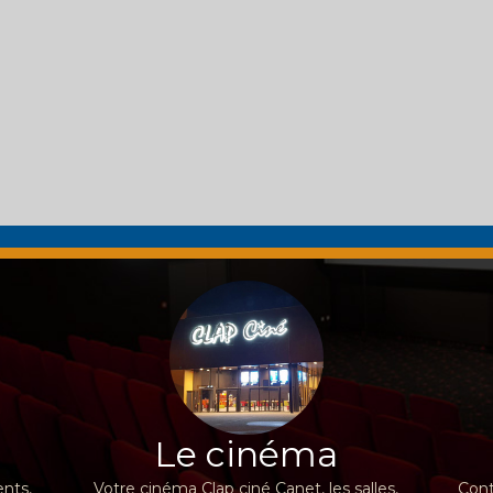
Le cinéma
nts,
Votre cinéma Clap ciné Canet, les salles,
Cont