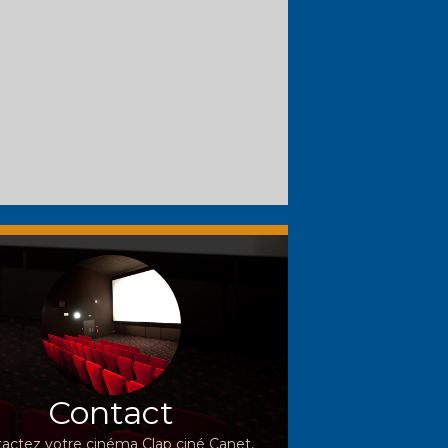
Contact
actez votre cinéma Clap ciné Canet,