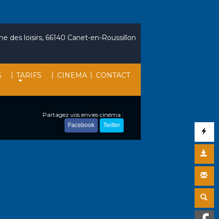
e des loisirs, 66140 Canet-en-Roussillon
|
|
|
S
TARIFS
CINEMA
CONTACT
Partagez vos envies cinéma :
Facebook
Twitter