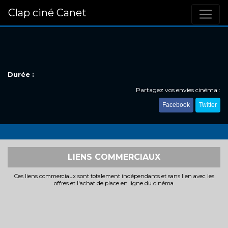
Clap ciné Canet
Durée :
Partagez vos envies cinéma :
Facebook
Twitter
LIENS COMMERCIAUX
Ces liens commerciaux sont totalement indépendants et sans lien avec les
offres et l'achat de place en ligne du cinéma.