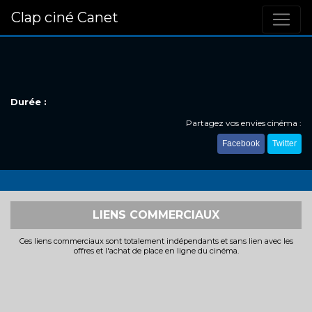
Clap ciné Canet
Durée :
Partagez vos envies cinéma :
Facebook
Twitter
LIENS COMMERCIAUX
Ces liens commerciaux sont totalement indépendants et sans lien avec les
offres et l'achat de place en ligne du cinéma.