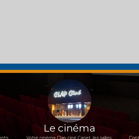
Le cinéma
nts,
Votre cinéma Clap ciné Canet, les salles,
Cont