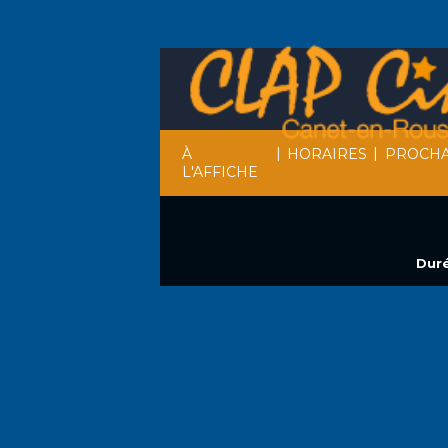
|
|
À
HORAIRES
PROCHA
L'AFFICHE
Duré