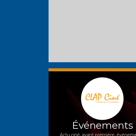
Événements
Actu ciné, avant première, évèneme