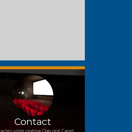
Contact
actez votre cinéma Clap ciné Canet,