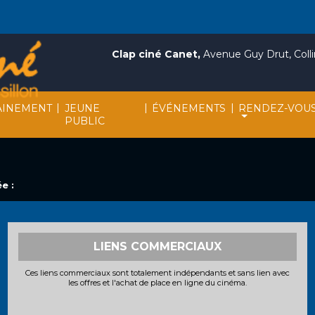
Clap ciné Canet,
Avenue Guy Drut, Collin
|
|
|
INEMENT
JEUNE
ÉVÉNEMENTS
RENDEZ-VOU
PUBLIC
e :
LIENS COMMERCIAUX
Ces liens commerciaux sont totalement indépendants et sans lien avec
les offres et l'achat de place en ligne du cinéma.