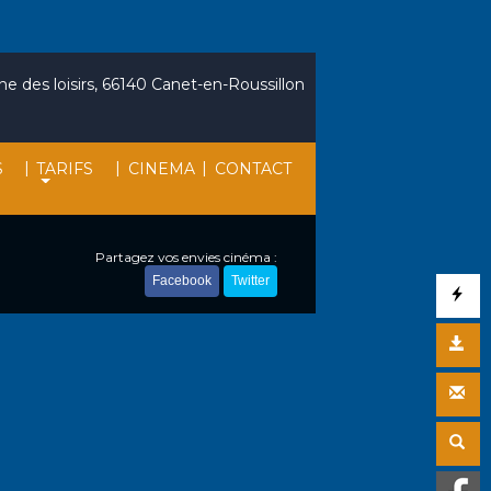
e des loisirs, 66140 Canet-en-Roussillon
|
|
|
S
TARIFS
CINEMA
CONTACT
Partagez vos envies cinéma :
Facebook
Twitter