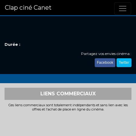
Clap ciné Canet
Durée :
Partagez vos envies cinéma :
Facebook
Twitter
LIENS COMMERCIAUX
Ces liens commerciaux sont totalement indépendants et sans lien avec les
offres et l'achat de place en ligne du cinéma.