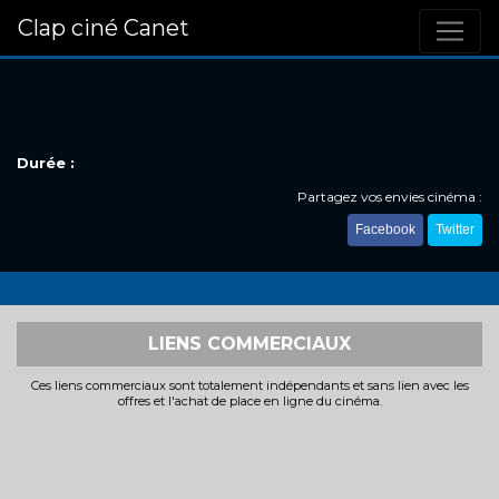
Clap ciné Canet
Durée :
Partagez vos envies cinéma :
Facebook
Twitter
LIENS COMMERCIAUX
Ces liens commerciaux sont totalement indépendants et sans lien avec les
offres et l'achat de place en ligne du cinéma.