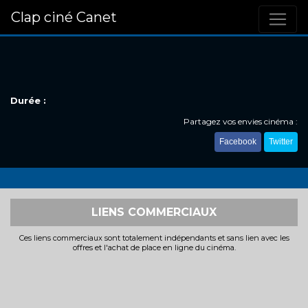
Clap ciné Canet
Durée :
Partagez vos envies cinéma :
Facebook
Twitter
LIENS COMMERCIAUX
Ces liens commerciaux sont totalement indépendants et sans lien avec les
offres et l'achat de place en ligne du cinéma.