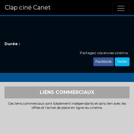
Clap ciné Canet
Durée :
Partagez vos envies cinéma :
Facebook
Twitter
LIENS COMMERCIAUX
Ces liens commerciaux sont totalement indépendants et sans lien avec les
offres et l'achat de place en ligne du cinéma.