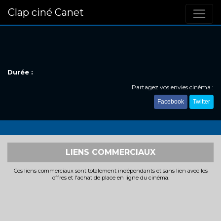
Clap ciné Canet
Durée :
Partagez vos envies cinéma :
Facebook
Twitter
LIENS COMMERCIAUX
Ces liens commerciaux sont totalement indépendants et sans lien avec les
offres et l'achat de place en ligne du cinéma.