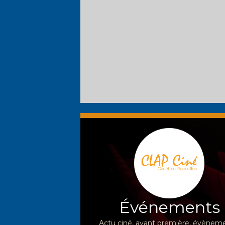
Événements
Actu ciné, avant première, évèneme