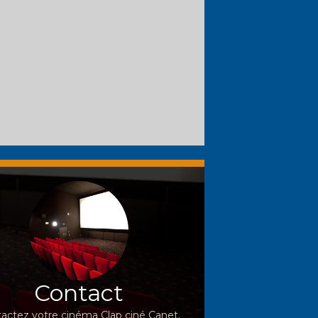
Contact
actez votre cinéma Clap ciné Canet,