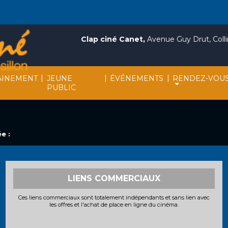
Clap ciné Canet,
Avenue Guy Drut, Collin
|
|
|
INEMENT
JEUNE
ÉVÉNEMENTS
RENDEZ-VOU
PUBLIC
e :
LIENS COMMERCIAUX
Ces liens commerciaux sont totalement indépendants et sans lien avec
les offres et l'achat de place en ligne du cinéma.