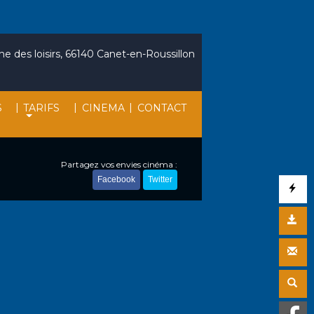
e des loisirs, 66140 Canet-en-Roussillon
|
|
|
S
TARIFS
CINEMA
CONTACT
Partagez vos envies cinéma :
Facebook
Twitter