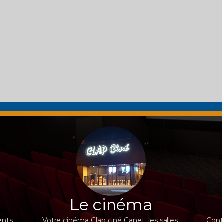
Le cinéma
nts,
Votre cinéma Clap ciné Canet, les salles,
Cont