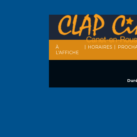
|
|
À
HORAIRES
PROCHA
L'AFFICHE
Duré