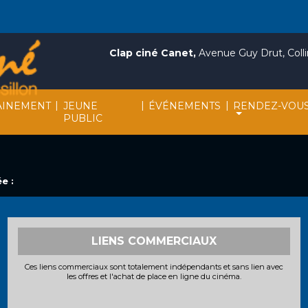
Clap ciné Canet,
Avenue Guy Drut, Collin
|
|
|
INEMENT
JEUNE
ÉVÉNEMENTS
RENDEZ-VOU
PUBLIC
e :
LIENS COMMERCIAUX
Ces liens commerciaux sont totalement indépendants et sans lien avec
les offres et l'achat de place en ligne du cinéma.