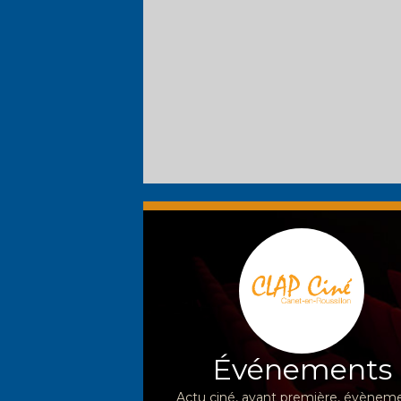
Événements
Actu ciné, avant première, évèneme