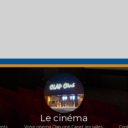
Le cinéma
nts,
Votre cinéma Clap ciné Canet, les salles,
Cont