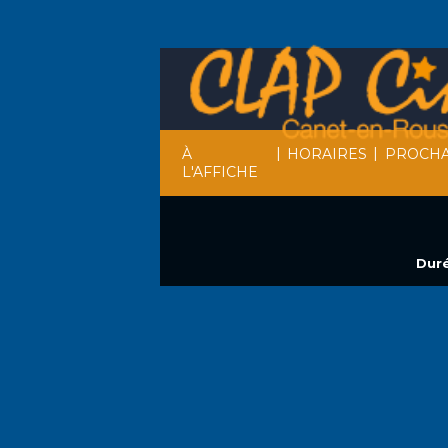
|
|
À
HORAIRES
PROCHA
L'AFFICHE
Duré