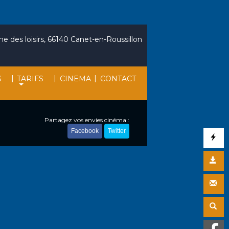
e des loisirs, 66140 Canet-en-Roussillon
|
|
|
S
TARIFS
CINEMA
CONTACT
Partagez vos envies cinéma :
Facebook
Twitter