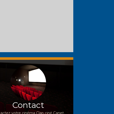
Contact
actez votre cinéma Clap ciné Canet,