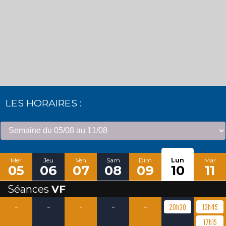
LES HORAIRES :
Mer
Jeu
Ven
Sam
Dim
Lun
Mar
05
06
07
08
09
10
11
Séances
VF
-
-
-
-
-
20h30
13h45
17h15