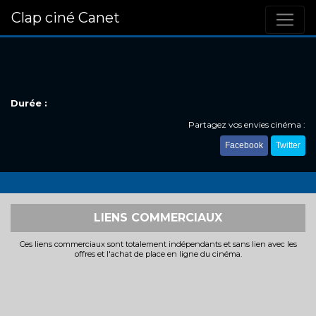
Clap ciné Canet
Durée :
Partagez vos envies cinéma :
Facebook
Twitter
LIENS COMMERCIAUX
Ces liens commerciaux sont totalement indépendants et sans lien avec les
offres et l'achat de place en ligne du cinéma.