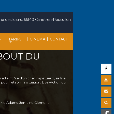
e des loisirs, 66140 Canet-en-Roussillon
|
|
|
S
TARIFS
CINEMA
CONTACT
 BOUT DU
tteint l'île d'un chef impétueux, sa fille
our rétablir la situation. Live-Action du
ankie Adams, Jemaine Clement