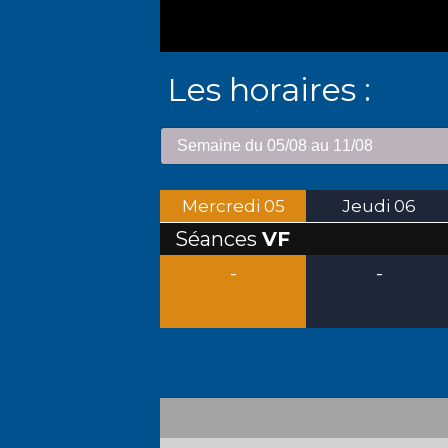
Les horaires :
Mercredi
05
Jeudi
06
Séances
VF
-
-