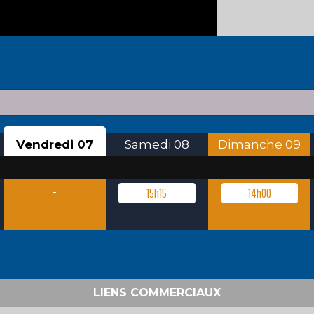
Vendredi
07
Samedi
08
Dimanche
09
-
15h15
14h00
LIENS COMMERCIAUX