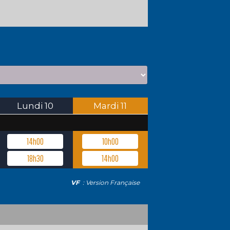
Lundi
10
Mardi
11
14h00
10h00
18h30
14h00
VF
: Version Française