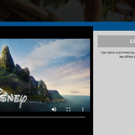
L
Ces liens commerciau
les offres