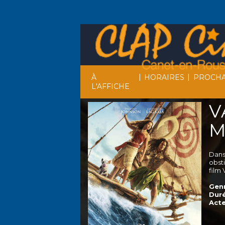
|
|
À
HORAIRES
PROCHA
L'AFFICHE
V
M
Dans 
obst
film
Genr
Duré
Acte