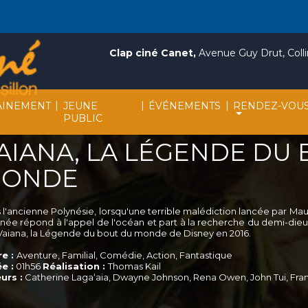
Clap ciné Canet,
Avenue Guy Drut, Collin
|
|
|
INEMENT
JEUNE
ÉVÉNEMENTS
RENDEZ-VOU
PUBLIC
AIANA, LA LÉGENDE DU
ONDE
l'ancienne Polynésie, lorsqu'une terrible malédiction lancée par Maui a
inée répond à l'appel de l'océan et part à la recherche du demi-dieu p
 Vaiana, la Légende du bout du monde de Disney en 2016.
e :
Aventure, Familial, Comédie, Action, Fantastique
e :
01h56
Réalisation :
Thomas Kail
urs :
Catherine Lagaʻaia, Dwayne Johnson, Rena Owen, John Tui, Fr